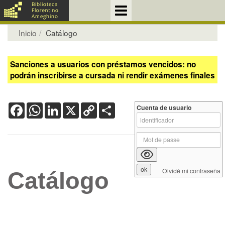
Inicio
Catálogo
Sanciones a usuarios con préstamos vencidos: no
podrán inscribirse a cursada ni rendir exámenes finales
Facebook
WhatsApp
LinkedIn
X
Copy
Share
Cuenta de usuario
Link
Olvidé mi contraseña
Catálogo