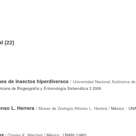
l (
22
)
es de insectos hiperdiversos
/
Universidad Nacional Autónoma de
icana de Biogeografía y Entomología Sistemática 3 2006
onso L. Herrera
/
Museo de Zoología Alfonso L. Herrera
/ México : UNA
os
/
Charles K. Weichert
/ México : UNAM (1985)