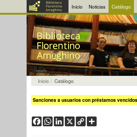
Inicio
Noticias
Catálogo
Inicio
Catálogo
Sanciones a usuarios con préstamos vencidos:
Facebook
WhatsApp
LinkedIn
X
Copy
Share
Link