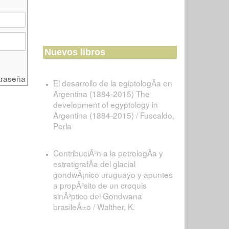
Nuevos libros
traseña
El desarrollo de la egiptologÃ­a en
Argentina (1884-2015) The
development of egyptology in
Argentina (1884-2015) / Fuscaldo,
Perla
ContribuciÃ³n a la petrologÃ­a y
estratigrafÃ­a del glacial
gondwÃ¡nico uruguayo y apuntes
a propÃ³sito de un croquis
sinÃ³ptico del Gondwana
brasileÃ±o / Walther, K.