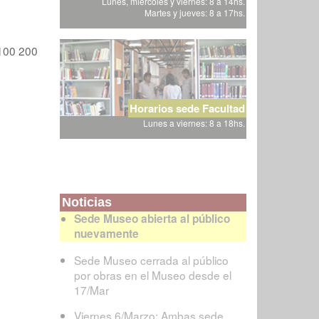
Lunes, miércoles y viernes: 8 a 14hs.
Martes y jueves: 8 a 17hs.
100
200
Horarios sede Facultad
Lunes a viernes: 8 a 18hs.
Noticias
Sede Museo abierta al público
nuevamente
Sede Museo cerrada al público
por obras en el Museo desde el
17/Mar
Viernes 6/Marzo: Ambas sede