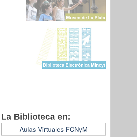
Museo de La Plata
Biblioteca Electrónica Mincyt
La Biblioteca en:
Aulas Virtuales FCNyM