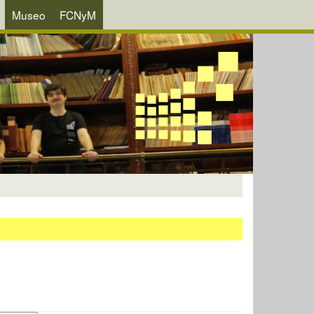
Museo
FCNyM