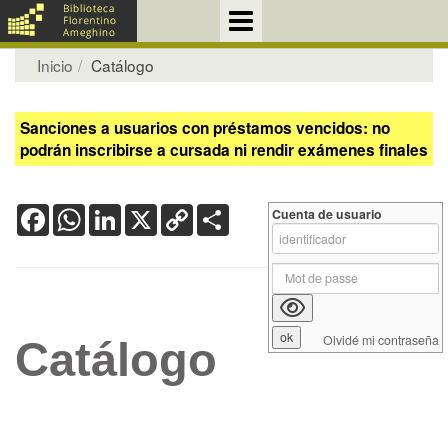
Inicio
Catálogo
Sanciones a usuarios con préstamos vencidos: no
podrán inscribirse a cursada ni rendir exámenes finales
Facebook
WhatsApp
LinkedIn
X
Copy
Share
Cuenta de usuario
Link
Olvidé mi contraseña
Catálogo