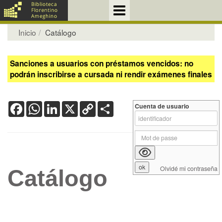
Inicio
Catálogo
Sanciones a usuarios con préstamos vencidos: no
podrán inscribirse a cursada ni rendir exámenes finales
Facebook
WhatsApp
LinkedIn
X
Copy
Share
Cuenta de usuario
Link
Olvidé mi contraseña
Catálogo