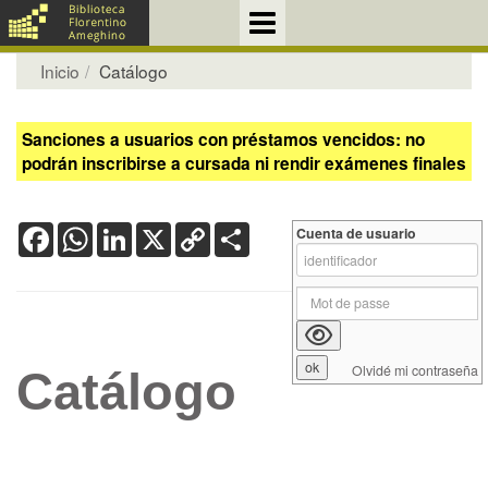
Inicio
Catálogo
Sanciones a usuarios con préstamos vencidos: no
podrán inscribirse a cursada ni rendir exámenes finales
Facebook
WhatsApp
LinkedIn
X
Copy
Share
Cuenta de usuario
Link
Olvidé mi contraseña
Catálogo