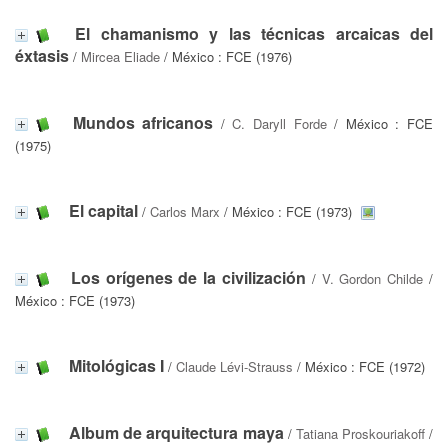
El chamanismo y las técnicas arcaicas del
éxtasis
/
Mircea Eliade
/ México : FCE (1976)
Mundos africanos
/
C. Daryll Forde
/ México : FCE
(1975)
El capital
/
Carlos Marx
/ México : FCE (1973)
Los orígenes de la civilización
/
V. Gordon Childe
/
México : FCE (1973)
Mitológicas I
/
Claude Lévi-Strauss
/ México : FCE (1972)
Album de arquitectura maya
/
Tatiana Proskouriakoff
/