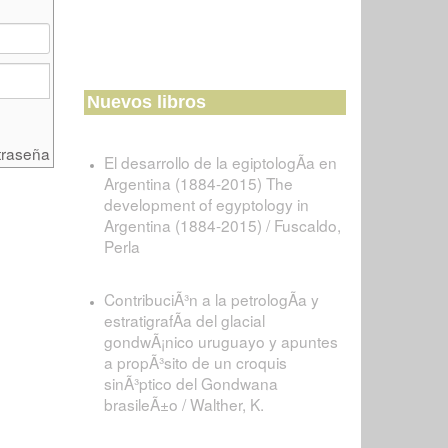
Nuevos libros
traseña
El desarrollo de la egiptologÃ­a en
Argentina (1884-2015) The
development of egyptology in
Argentina (1884-2015) / Fuscaldo,
Perla
ContribuciÃ³n a la petrologÃ­a y
estratigrafÃ­a del glacial
gondwÃ¡nico uruguayo y apuntes
a propÃ³sito de un croquis
sinÃ³ptico del Gondwana
brasileÃ±o / Walther, K.