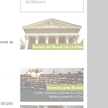
del Mioceno
cional de
Revista del Museo de La Plata
Horarios sede Museo
Lunes, miércoles y viernes: 8 a 14hs.
Martes y jueves: 8 a 17hs.
100
200