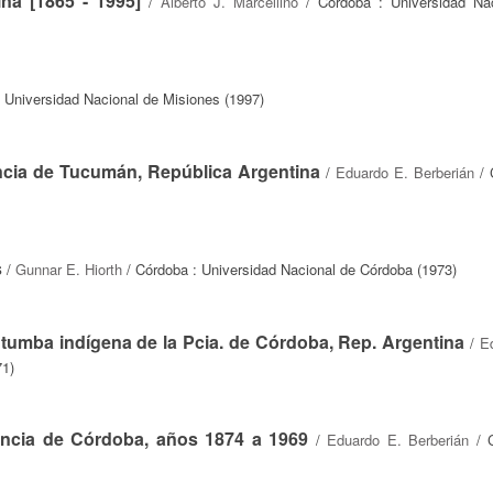
ina [1865 - 1995]
/
Alberto J. Marcellino
/ Córdoba : Universidad Na
 Universidad Nacional de Misiones (1997)
incia de Tucumán, República Argentina
/
Eduardo E. Berberián
/ 
s
/
Gunnar E. Hiorth
/ Córdoba : Universidad Nacional de Córdoba (1973)
 tumba indígena de la Pcia. de Córdoba, Rep. Argentina
/
E
71)
vincia de Córdoba, años 1874 a 1969
/
Eduardo E. Berberián
/ C