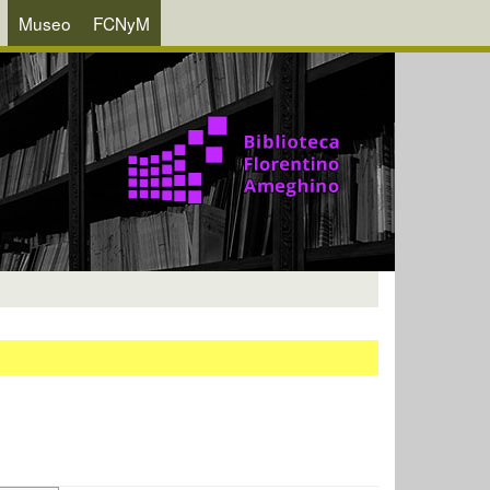
Museo
FCNyM