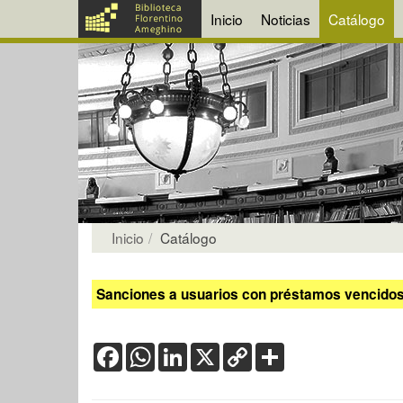
Inicio
Noticias
Catálogo
Inicio
Catálogo
Sanciones a usuarios con préstamos vencidos:
Facebook
WhatsApp
LinkedIn
X
Copy
Share
Link