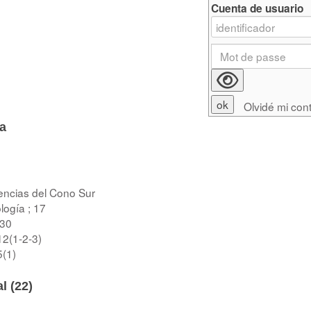
Cuenta de usuario
Olvidé mi con
a
iencias del Cono Sur
ogía ; 17
 30
12(1-2-3)
5(1)
l (
22
)