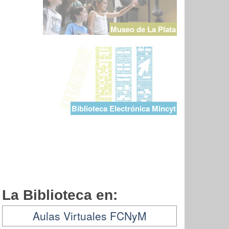
Museo de La Plata
Biblioteca Electrónica Mincyt
La Biblioteca en:
Aulas Virtuales FCNyM