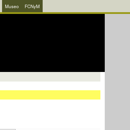
Museo
FCNyM