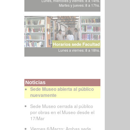
Lunes, miércoles y viernes: 8 a 14hs.
Martes y jueves: 8 a 17hs.
Horarios sede Facultad
Lunes a viernes: 8 a 18hs.
Noticias
Sede Museo abierta al público
nuevamente
Sede Museo cerrada al público
por obras en el Museo desde el
17/Mar
Viernes 6/Marzo: Ambas sede