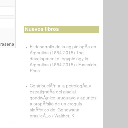
Nuevos libros
traseña
El desarrollo de la egiptologÃ­a en
Argentina (1884-2015) The
development of egyptology in
Argentina (1884-2015) / Fuscaldo,
Perla
ContribuciÃ³n a la petrologÃ­a y
estratigrafÃ­a del glacial
gondwÃ¡nico uruguayo y apuntes
a propÃ³sito de un croquis
sinÃ³ptico del Gondwana
brasileÃ±o / Walther, K.