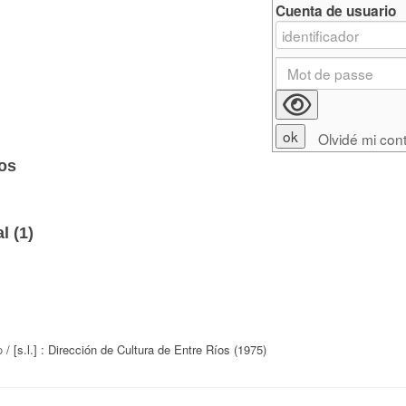
Cuenta de usuario
Olvidé mi con
íos
l (
1
)
o
/ [s.l.] : Dirección de Cultura de Entre Ríos (1975)