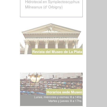
Hidrotecal en Symplectoscyphus
Milneanus (d' Orbigny)
Revista del Museo de La Plata
Horarios sede Museo
Lunes, miércoles y viernes: 8 a 14hs.
Martes y jueves: 8 a 17hs.