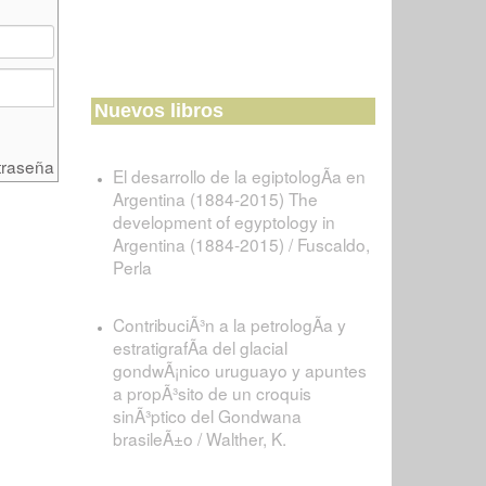
Nuevos libros
traseña
El desarrollo de la egiptologÃ­a en
Argentina (1884-2015) The
development of egyptology in
Argentina (1884-2015) / Fuscaldo,
Perla
ContribuciÃ³n a la petrologÃ­a y
estratigrafÃ­a del glacial
gondwÃ¡nico uruguayo y apuntes
a propÃ³sito de un croquis
sinÃ³ptico del Gondwana
brasileÃ±o / Walther, K.