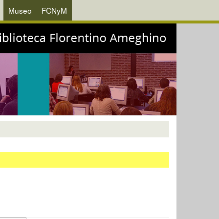
Museo
FCNyM