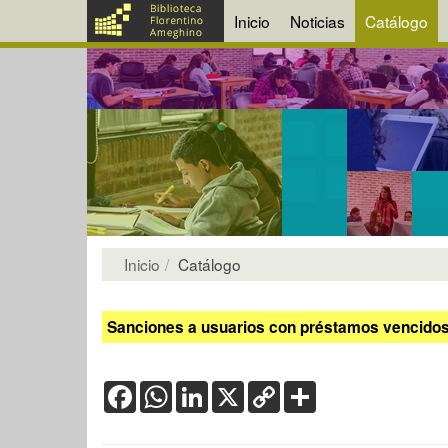
Inicio
Noticias
Catálogo
Inicio
Catálogo
Sanciones a usuarios con préstamos vencidos:
Facebook
WhatsApp
LinkedIn
X
Copy
Share
Link