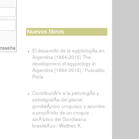
Nuevos libros
traseña
El desarrollo de la egiptologÃ­a en
Argentina (1884-2015) The
development of egyptology in
Argentina (1884-2015) / Fuscaldo,
Perla
ContribuciÃ³n a la petrologÃ­a y
estratigrafÃ­a del glacial
gondwÃ¡nico uruguayo y apuntes
a propÃ³sito de un croquis
sinÃ³ptico del Gondwana
brasileÃ±o / Walther, K.