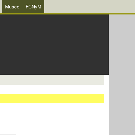
Museo
FCNyM