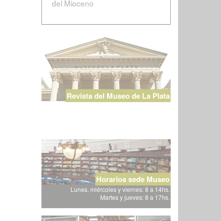
del Mioceno
Revista del Museo de La Plata
Horarios sede Museo
Lunes, miércoles y viernes: 8 a 14hs.
Martes y jueves: 8 a 17hs.