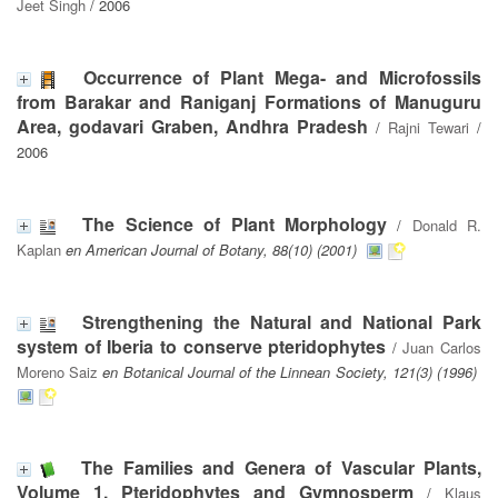
Jeet Singh
/ 2006
Occurrence of Plant Mega- and Microfossils
from Barakar and Raniganj Formations of Manuguru
Area, godavari Graben, Andhra Pradesh
/
Rajni Tewari
/
2006
The Science of Plant Morphology
/
Donald R.
Kaplan
en American Journal of Botany, 88(10) (2001)
Strengthening the Natural and National Park
system of Iberia to conserve pteridophytes
/
Juan Carlos
Moreno Saiz
en Botanical Journal of the Linnean Society, 121(3) (1996)
The Families and Genera of Vascular Plants,
Volume 1. Pteridophytes and Gymnosperm
/
Klaus