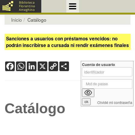
Inicio
Catálogo
Sanciones a usuarios con préstamos vencidos: no
podrán inscribirse a cursada ni rendir exámenes finales
Facebook
WhatsApp
LinkedIn
X
Copy
Share
Cuenta de usuario
Link
Olvidé mi contraseña
Catálogo