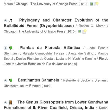
Moran
/ Chicago : The University of Chicago Press (2010)
Phylogeny and Character Evolution of the
Bolbitidoid Ferns (Dryopteridaceae)
/
Robbin C. Moran
/
Chicago : The University of Chicago Press (2010)
Plantas da Floresta Atlântica
/
Joâo Renato
Stehmann
;
Rafaela Campostrini Forzza
;
Alexandre Salino
;
Marcos
Sobral
;
Denise Pinheiro da Costa
;
Luciana H. Yoshino Kamino
/ Rio de
Janeiro : Jardim Botânico do Rio de Janeiro (2009)
Bestimmtes Sammeln
/
Peter-René Becker
/ Bremen :
Überseemuseum Bremen (2006)
The Genus Glossopteris from Lower Gondwana
Formations of Ib-River Coalfield, Orissa, India
/
Kamal