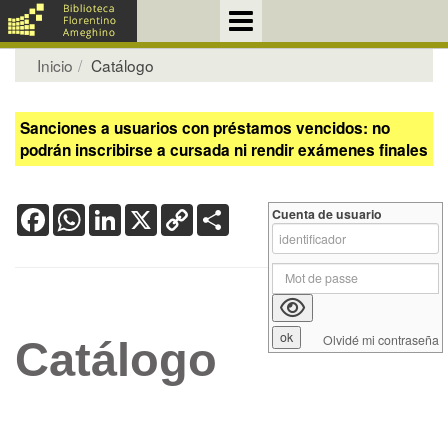
Inicio
Catálogo
Sanciones a usuarios con préstamos vencidos: no
podrán inscribirse a cursada ni rendir exámenes finales
Facebook
WhatsApp
LinkedIn
X
Copy
Share
Cuenta de usuario
Link
Olvidé mi contraseña
Catálogo