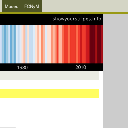
Museo
FCNyM