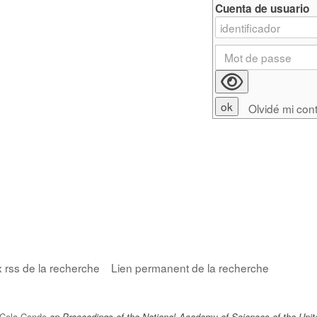
Cuenta de usuario
Olvidé mi con
x rss de la recherche
Lien permanent de la recherche
 Cela-Conde
en Proceedings of the National Academy of Sciences of the Unit