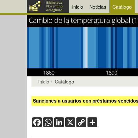
Inicio
Noticias
Catálogo
Inicio
Catálogo
Sanciones a usuarios con préstamos vencidos:
Facebook
WhatsApp
LinkedIn
X
Copy
Share
Link