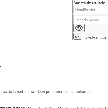
Cuenta de usuario
Olvidé mi con
'
x rss de la recherche
Lien permanent de la recherche
rnmost Andes
/
Matías C. Gighlione
/ Dordrecht; Heidelberg; London; N