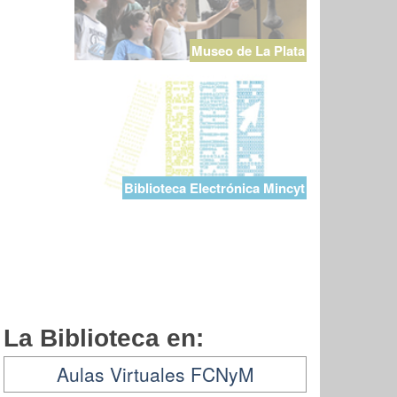
Museo de La Plata
Biblioteca Electrónica Mincyt
La Biblioteca en:
Aulas Virtuales FCNyM