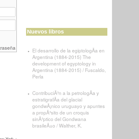
Nuevos libros
traseña
El desarrollo de la egiptologÃ­a en
Argentina (1884-2015) The
development of egyptology in
Argentina (1884-2015) / Fuscaldo,
Perla
ContribuciÃ³n a la petrologÃ­a y
estratigrafÃ­a del glacial
gondwÃ¡nico uruguayo y apuntes
a propÃ³sito de un croquis
sinÃ³ptico del Gondwana
brasileÃ±o / Walther, K.
ew York :