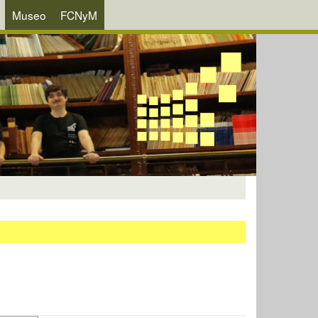
Museo
FCNyM