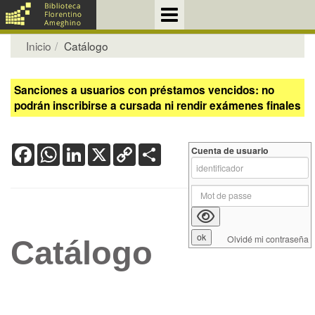
Inicio
Catálogo
Sanciones a usuarios con préstamos vencidos: no
podrán inscribirse a cursada ni rendir exámenes finales
Facebook
WhatsApp
LinkedIn
X
Copy
Share
Cuenta de usuario
Link
Olvidé mi contraseña
Catálogo