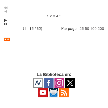
2
3
4
5
1
(1 - 15 / 62)
Par page :
25
50
100
200
La Biblioteca en: