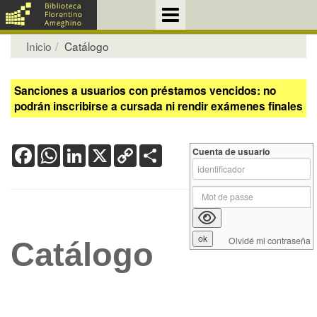
Inicio
Catálogo
Sanciones a usuarios con préstamos vencidos: no
podrán inscribirse a cursada ni rendir exámenes finales
Facebook
WhatsApp
LinkedIn
X
Copy
Share
Cuenta de usuario
Link
Olvidé mi contraseña
Catálogo