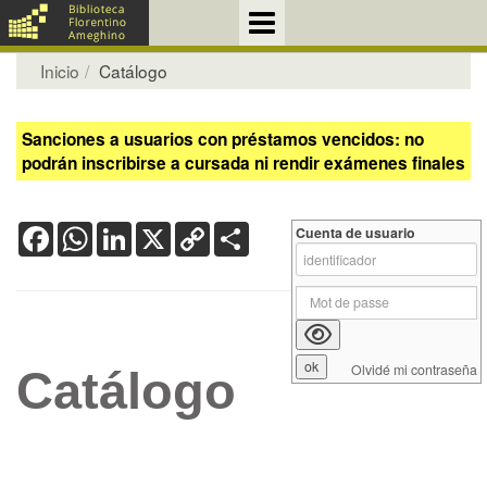
Inicio
Catálogo
Sanciones a usuarios con préstamos vencidos: no
podrán inscribirse a cursada ni rendir exámenes finales
Facebook
WhatsApp
LinkedIn
X
Copy
Share
Cuenta de usuario
Link
Olvidé mi contraseña
Catálogo