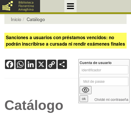
Inicio
Catálogo
Sanciones a usuarios con préstamos vencidos: no
podrán inscribirse a cursada ni rendir exámenes finales
Facebook
WhatsApp
LinkedIn
X
Copy
Share
Cuenta de usuario
Link
Olvidé mi contraseña
Catálogo