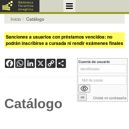
Inicio
Catálogo
Sanciones a usuarios con préstamos vencidos: no
podrán inscribirse a cursada ni rendir exámenes finales
Facebook
WhatsApp
LinkedIn
X
Copy
Share
Cuenta de usuario
Link
Olvidé mi contraseña
Catálogo