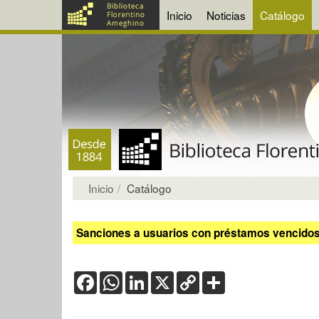
Inicio
Noticias
Catálogo
Inicio
Catálogo
Sanciones a usuarios con préstamos vencidos:
Facebook
WhatsApp
LinkedIn
X
Copy
Share
Link