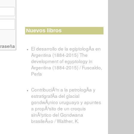
Nuevos libros
traseña
El desarrollo de la egiptologÃ­a en
Argentina (1884-2015) The
development of egyptology in
Argentina (1884-2015) / Fuscaldo,
Perla
ContribuciÃ³n a la petrologÃ­a y
estratigrafÃ­a del glacial
gondwÃ¡nico uruguayo y apuntes
a propÃ³sito de un croquis
sinÃ³ptico del Gondwana
brasileÃ±o / Walther, K.