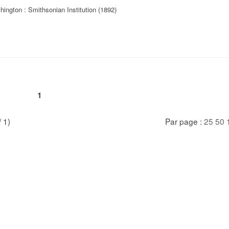
ington : Smithsonian Institution (1892)
1
/ 1)
Par page :
25
50