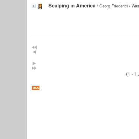
Scalping in America
/
Georg Friederici
/ Wash
(1 - 1 