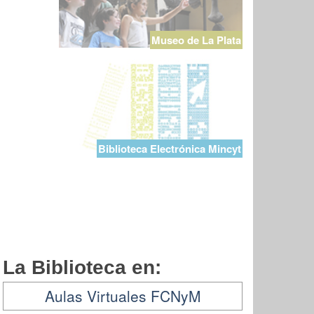
Museo de La Plata
Biblioteca Electrónica Mincyt
La Biblioteca en:
Aulas Virtuales FCNyM