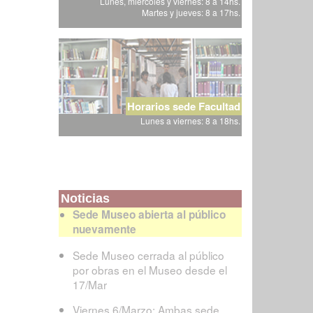
Lunes, miércoles y viernes: 8 a 14hs.
Martes y jueves: 8 a 17hs.
Horarios sede Facultad
Lunes a viernes: 8 a 18hs.
Noticias
Sede Museo abierta al público
nuevamente
Sede Museo cerrada al público
por obras en el Museo desde el
17/Mar
Viernes 6/Marzo: Ambas sede