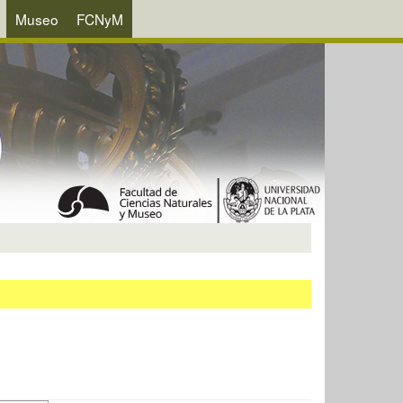
Museo
FCNyM