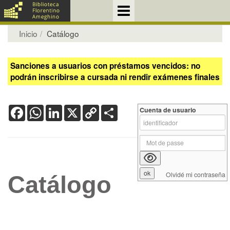
Inicio
Catálogo
Sanciones a usuarios con préstamos vencidos: no
podrán inscribirse a cursada ni rendir exámenes finales
Facebook
WhatsApp
LinkedIn
X
Copy
Share
Cuenta de usuario
Link
Olvidé mi contraseña
Catálogo