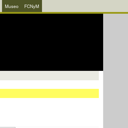
Museo
FCNyM