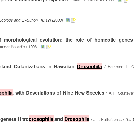
Ecology and Evolution, 18(12) (2003)
f morphological evolution: the role of homeotic genes
andar Popadic
/ 1998
land Colonizations in Hawaiian
Drosophila
/
Hampton L. C
phila
, with Descriptions of Nine New Species
/
A.H. Sturteva
bgenera Hitro
drosophila
and
Drosophila
/
J.T. Patterson
en The U