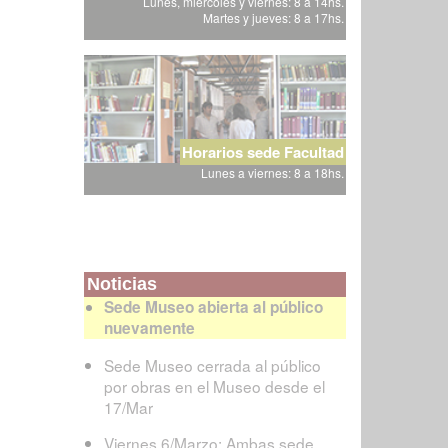
Lunes, miércoles y viernes: 8 a 14hs.
Martes y jueves: 8 a 17hs.
Horarios sede Facultad
Lunes a viernes: 8 a 18hs.
Noticias
Sede Museo abierta al público
nuevamente
Sede Museo cerrada al público
por obras en el Museo desde el
17/Mar
Viernes 6/Marzo: Ambas sede