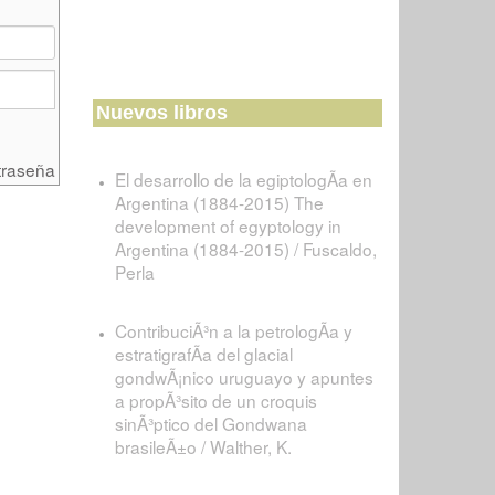
Nuevos libros
traseña
El desarrollo de la egiptologÃ­a en
Argentina (1884-2015) The
development of egyptology in
Argentina (1884-2015) / Fuscaldo,
Perla
ContribuciÃ³n a la petrologÃ­a y
estratigrafÃ­a del glacial
gondwÃ¡nico uruguayo y apuntes
a propÃ³sito de un croquis
sinÃ³ptico del Gondwana
brasileÃ±o / Walther, K.