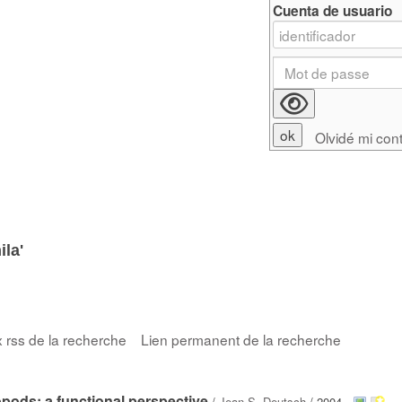
Cuenta de usuario
Olvidé mi con
ila'
x rss de la recherche
Lien permanent de la recherche
ods: a functional perspective
/
Jean S. Deutsch
/ 2004