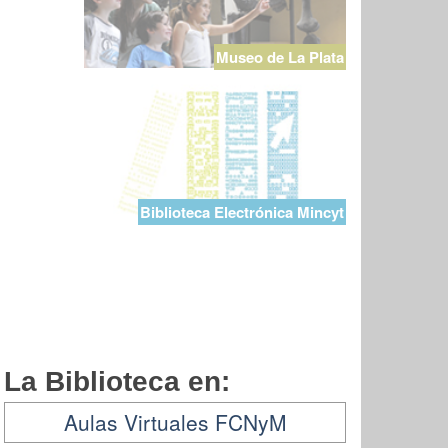
Museo de La Plata
Biblioteca Electrónica Mincyt
La Biblioteca en:
Aulas Virtuales FCNyM