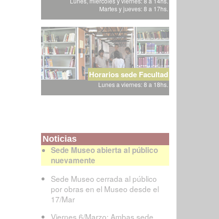
Lunes, miércoles y viernes: 8 a 14hs.
Martes y jueves: 8 a 17hs.
Horarios sede Facultad
Lunes a viernes: 8 a 18hs.
Noticias
Sede Museo abierta al público
nuevamente
Sede Museo cerrada al público
por obras en el Museo desde el
17/Mar
Viernes 6/Marzo: Ambas sede