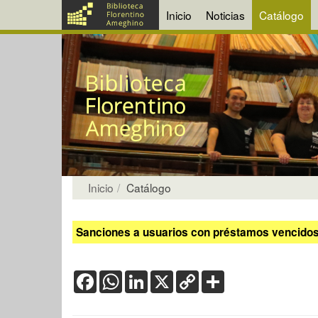
Inicio
Noticias
Catálogo
Inicio
Catálogo
Sanciones a usuarios con préstamos vencidos:
Facebook
WhatsApp
LinkedIn
X
Copy
Share
Link