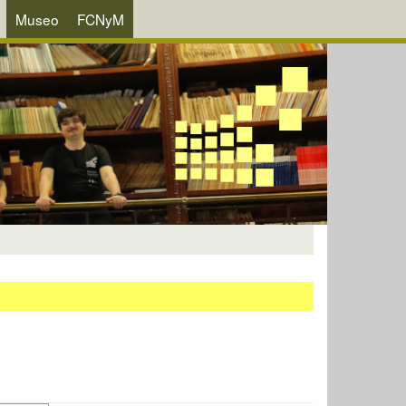
Museo
FCNyM