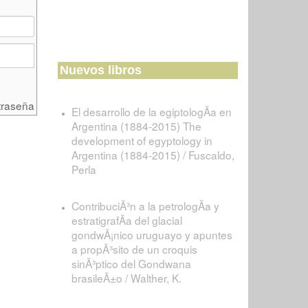
Nuevos libros
traseña
El desarrollo de la egiptologÃ­a en
Argentina (1884-2015) The
development of egyptology in
Argentina (1884-2015) / Fuscaldo,
Perla
ContribuciÃ³n a la petrologÃ­a y
estratigrafÃ­a del glacial
gondwÃ¡nico uruguayo y apuntes
a propÃ³sito de un croquis
sinÃ³ptico del Gondwana
brasileÃ±o / Walther, K.