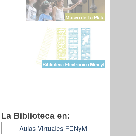
Museo de La Plata
Biblioteca Electrónica Mincyt
La Biblioteca en:
Aulas Virtuales FCNyM