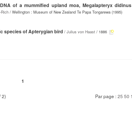
 DNA of a mummified upland moa, Megalapteryx didinus
-Rich
/ Wellington : Museum of New Zealand Te Papa Tongarewa (1995)
c species of Apterygian bird
/
Julius von Haast
/ 1886
1
/ 2)
Par page :
25
50