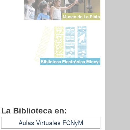
Museo de La Plata
Biblioteca Electrónica Mincyt
La Biblioteca en:
Aulas Virtuales FCNyM