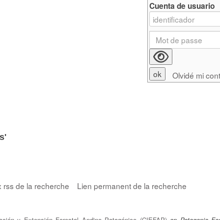
Cuenta de usuario
Olvidé mi con
s'
x rss de la recherche
Lien permanent de la recherche
gación y Extensión Forestal Andino Patagónico (CIEFAP)
en Patagonia For