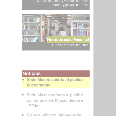
Lunes, miércoles y viernes: 8 a 14hs.
Martes y jueves: 8 a 17hs.
Horarios sede Facultad
Lunes a viernes: 8 a 18hs.
Noticias
Sede Museo abierta al público
nuevamente
Sede Museo cerrada al público
por obras en el Museo desde el
17/Mar
Viernes 6/Marzo: Ambas sede