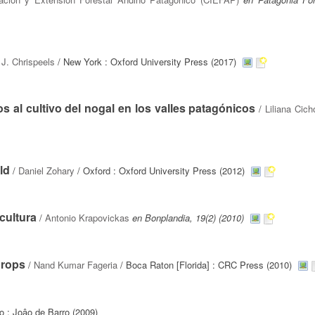
J. Chrispeels
/ New York : Oxford University Press (2017)
 al cultivo del nogal en los valles patagónicos
/
Liliana Cich
ld
/
Daniel Zohary
/ Oxford : Oxford University Press (2012)
cultura
/
Antonio Krapovickas
en Bonplandia, 19(2) (2010)
Crops
/
Nand Kumar Fageria
/ Boca Raton [Florida] : CRC Press (2010)
o : Joâo de Barro (2009)