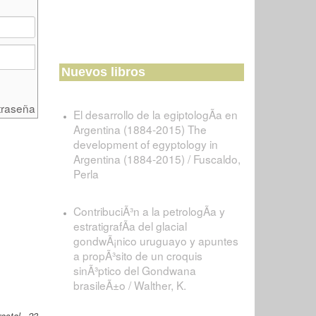
Nuevos libros
traseña
El desarrollo de la egiptologÃ­a en
Argentina (1884-2015) The
development of egyptology in
Argentina (1884-2015) / Fuscaldo,
Perla
ContribuciÃ³n a la petrologÃ­a y
estratigrafÃ­a del glacial
gondwÃ¡nico uruguayo y apuntes
a propÃ³sito de un croquis
sinÃ³ptico del Gondwana
brasileÃ±o / Walther, K.
estal, 23