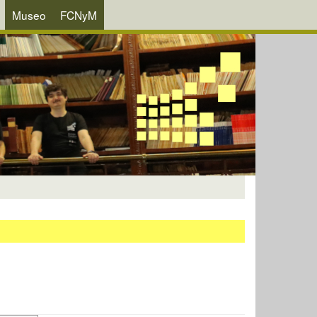
Museo
FCNyM