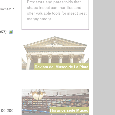
Predators and parasitoids that
shape insect communities and
 Romero
/
offer valuable tools for insect pest
management
975)
Revista del Museo de La Plata
100
200
Horarios sede Museo