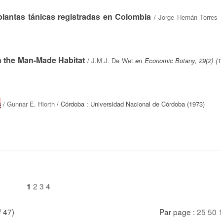
plantas tánicas registradas en Colombia
/
Jorge Hernán Torres
n the Man-Made Habitat
/
J.M.J. De Wet
en Economic Botany, 29(2) (1
s
/
Gunnar E. Hiorth
/ Córdoba : Universidad Nacional de Córdoba (1973)
2
3
4
1
/ 47)
Par page :
25
50