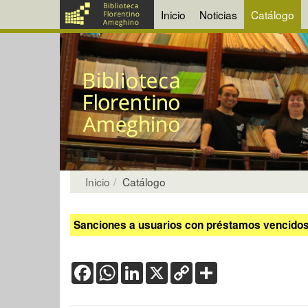
Inicio
Noticias
Catálogo
Inicio
Catálogo
Sanciones a usuarios con préstamos vencidos:
Facebook
WhatsApp
LinkedIn
X
Copy
Share
Link