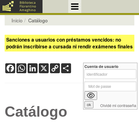
Inicio
Catálogo
Sanciones a usuarios con préstamos vencidos: no
podrán inscribirse a cursada ni rendir exámenes finales
Facebook
WhatsApp
LinkedIn
X
Copy
Share
Cuenta de usuario
Link
Olvidé mi contraseña
Catálogo