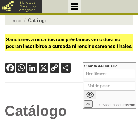
Inicio
Catálogo
Sanciones a usuarios con préstamos vencidos: no
podrán inscribirse a cursada ni rendir exámenes finales
Facebook
WhatsApp
LinkedIn
X
Copy
Share
Cuenta de usuario
Link
Olvidé mi contraseña
Catálogo