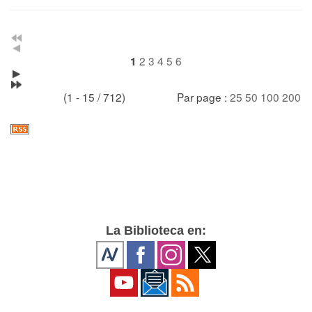
2
3
4
5
6
1
(1 - 15 / 712)
Par page :
25
50
100
200
La Biblioteca en: