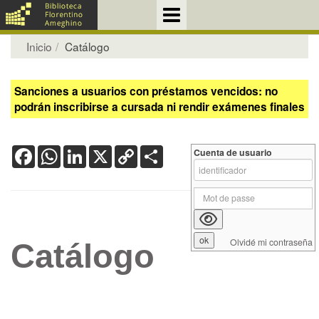
Inicio
Catálogo
Sanciones a usuarios con préstamos vencidos: no
podrán inscribirse a cursada ni rendir exámenes finales
Facebook
WhatsApp
LinkedIn
X
Copy
Share
Cuenta de usuario
Link
Olvidé mi contraseña
Catálogo