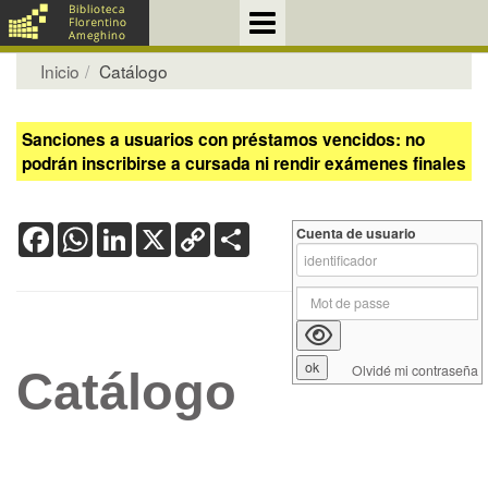
Inicio
Catálogo
Sanciones a usuarios con préstamos vencidos: no
podrán inscribirse a cursada ni rendir exámenes finales
Facebook
WhatsApp
LinkedIn
X
Copy
Share
Cuenta de usuario
Link
Olvidé mi contraseña
Catálogo