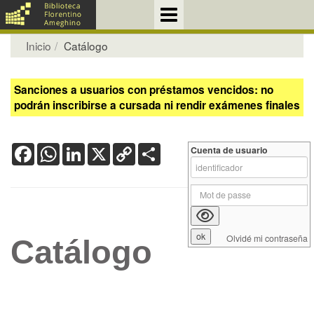
Inicio
Catálogo
Sanciones a usuarios con préstamos vencidos: no
podrán inscribirse a cursada ni rendir exámenes finales
Facebook
WhatsApp
LinkedIn
X
Copy
Share
Cuenta de usuario
Link
Olvidé mi contraseña
Catálogo