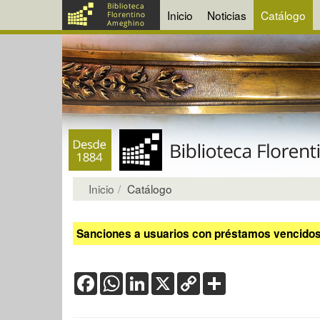
Inicio
Noticias
Catálogo
Inicio
Catálogo
Sanciones a usuarios con préstamos vencidos:
Facebook
WhatsApp
LinkedIn
X
Copy
Share
Link