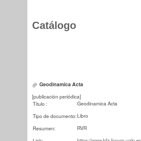
Catálogo
Geodinamica Acta
[publicación periódica]
Geodinamica Acta
Título :
Libro
Tipo de documento:
RVR
Resumen:
https://www.bfa.fcnym.unlp.e
Link: