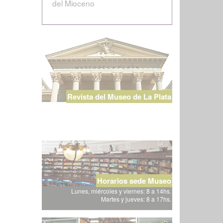
del Mioceno
Revista del Museo de La Plata
Horarios sede Museo
Lunes, miércoles y viernes: 8 a 14hs.
Martes y jueves: 8 a 17hs.