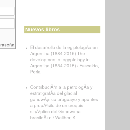
Nuevos libros
traseña
El desarrollo de la egiptologÃ­a en
Argentina (1884-2015) The
development of egyptology in
Argentina (1884-2015) / Fuscaldo,
Perla
ContribuciÃ³n a la petrologÃ­a y
estratigrafÃ­a del glacial
gondwÃ¡nico uruguayo y apuntes
a propÃ³sito de un croquis
sinÃ³ptico del Gondwana
brasileÃ±o / Walther, K.