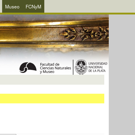
Museo
FCNyM