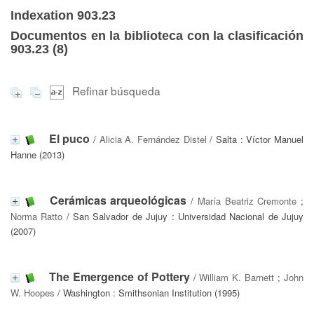
Indexation 903.23
Documentos en la biblioteca con la clasificación
903.23 (
8
)
Refinar búsqueda
El puco
/
Alicia A. Fernández Distel
/ Salta : Víctor Manuel
Hanne (2013)
Cerámicas arqueológicas
/
María Beatriz Cremonte
;
Norma Ratto
/ San Salvador de Jujuy : Universidad Nacional de Jujuy
(2007)
The Emergence of Pottery
/
William K. Barnett
;
John
W. Hoopes
/ Washington : Smithsonian Institution (1995)