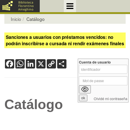
Inicio
Catálogo
Sanciones a usuarios con préstamos vencidos: no
podrán inscribirse a cursada ni rendir exámenes finales
Facebook
WhatsApp
LinkedIn
X
Copy
Share
Cuenta de usuario
Link
Olvidé mi contraseña
Catálogo