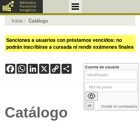
Inicio
Catálogo
Sanciones a usuarios con préstamos vencidos: no
podrán inscribirse a cursada ni rendir exámenes finales
Facebook
WhatsApp
LinkedIn
X
Copy
Share
Cuenta de usuario
Link
Olvidé mi contraseña
Catálogo