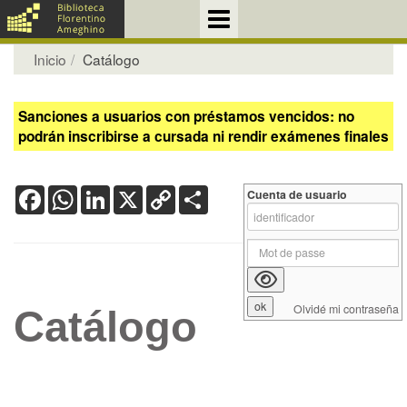
Inicio
Catálogo
Sanciones a usuarios con préstamos vencidos: no
podrán inscribirse a cursada ni rendir exámenes finales
Facebook
WhatsApp
LinkedIn
X
Copy
Share
Cuenta de usuario
Link
Olvidé mi contraseña
Catálogo