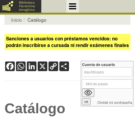
Inicio
Catálogo
Sanciones a usuarios con préstamos vencidos: no
podrán inscribirse a cursada ni rendir exámenes finales
Facebook
WhatsApp
LinkedIn
X
Copy
Share
Cuenta de usuario
Link
Olvidé mi contraseña
Catálogo