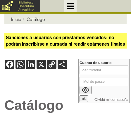
Inicio
Catálogo
Sanciones a usuarios con préstamos vencidos: no
podrán inscribirse a cursada ni rendir exámenes finales
Facebook
WhatsApp
LinkedIn
X
Copy
Share
Cuenta de usuario
Link
Olvidé mi contraseña
Catálogo