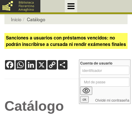
Inicio
Catálogo
Sanciones a usuarios con préstamos vencidos: no
podrán inscribirse a cursada ni rendir exámenes finales
Facebook
WhatsApp
LinkedIn
X
Copy
Share
Cuenta de usuario
Link
Olvidé mi contraseña
Catálogo