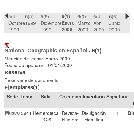
5(4)
5(5)
5(6)
6(1)
6(3)
6(4)
6(6)
Octubre
1999
Diciembre
Enero
Marzo
Abril
Junio
1999
1999
2000
2000
2000
2000
National Geographic en Español
.
6(1)
Mención de fecha: Enero 2000
Fecha de aparición: 01/01/2000
Reserva
Reservar este documento
Ejemplares(1)
Tomo
Sala
Colección
Signatura
T
Museo
5941
Hemeroteca
Revista-
Divulgación
1
Di
DC-6
Número
científica