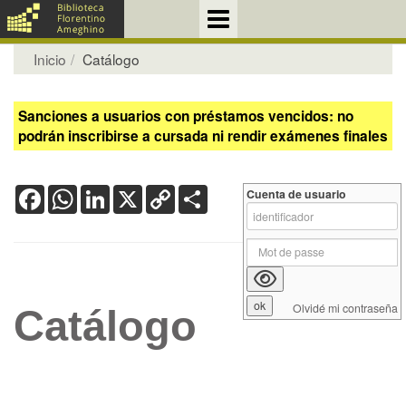
Inicio
Catálogo
Sanciones a usuarios con préstamos vencidos: no
podrán inscribirse a cursada ni rendir exámenes finales
Facebook
WhatsApp
LinkedIn
X
Copy
Share
Cuenta de usuario
Link
Olvidé mi contraseña
Catálogo