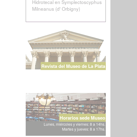
Hidrotecal en Symplectoscyphus
Milneanus (d' Orbigny)
Revista del Museo de La Plata
Horarios sede Museo
Lunes, miércoles y viernes: 8 a 14hs.
Martes y jueves: 8 a 17hs.