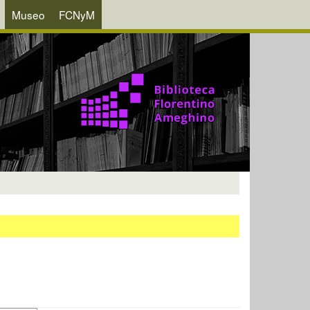
Museo
FCNyM