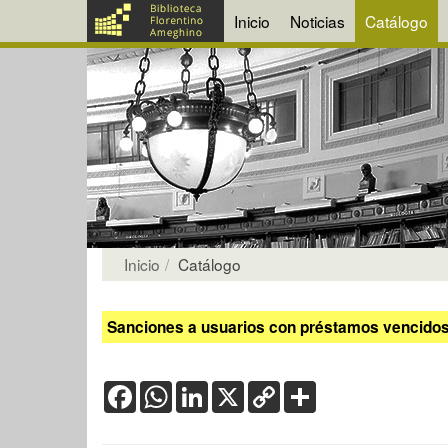
Inicio
Noticias
Catálogo
Inicio
Catálogo
Sanciones a usuarios con préstamos vencidos:
Facebook
WhatsApp
LinkedIn
X
Copy
Share
Link