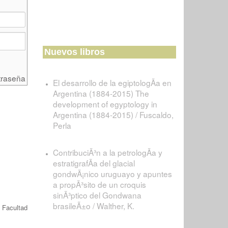
Nuevos libros
traseña
El desarrollo de la egiptologÃ­a en
Argentina (1884-2015) The
development of egyptology in
Argentina (1884-2015) / Fuscaldo,
Perla
ContribuciÃ³n a la petrologÃ­a y
estratigrafÃ­a del glacial
gondwÃ¡nico uruguayo y apuntes
a propÃ³sito de un croquis
sinÃ³ptico del Gondwana
brasileÃ±o / Walther, K.
 Facultad