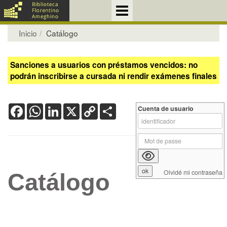
Inicio
Catálogo
Sanciones a usuarios con préstamos vencidos: no
podrán inscribirse a cursada ni rendir exámenes finales
Facebook
WhatsApp
LinkedIn
X
Copy
Share
Cuenta de usuario
Link
Olvidé mi contraseña
Catálogo