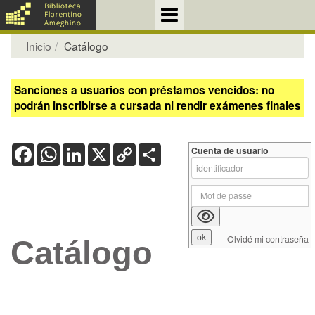
Inicio
Catálogo
Sanciones a usuarios con préstamos vencidos: no
podrán inscribirse a cursada ni rendir exámenes finales
Facebook
WhatsApp
LinkedIn
X
Copy
Share
Cuenta de usuario
Link
Olvidé mi contraseña
Catálogo