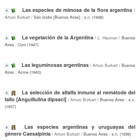
Las especies de mimosa de la flora argentina
/
Arturo Burkart
/ San Isidro [Buenos Aires] : s.n. (1948)
La vegetación de la Argentina
/
L. Hauman
/ Buenos
Aires : Coni (1947)
Las leguminosas argentinas
/
Arturo Burkart
/ Buenos
Aires : Acme (1943)
La selección de alfalfa inmune al nemátode del
tallo [Anguillulina dipsaci]
/
Arturo Burkart
/ Buenos Aires : s.n.
(1937)
Las especies argentinas y uruguayas del
género Caesalpinia
/
Arturo Burkart
/ Buenos Aires : s.n. (1936)