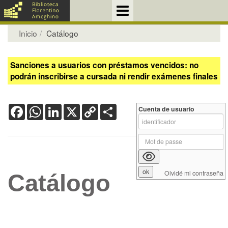
Inicio
Catálogo
Sanciones a usuarios con préstamos vencidos: no
podrán inscribirse a cursada ni rendir exámenes finales
Facebook
WhatsApp
LinkedIn
X
Copy
Share
Cuenta de usuario
Link
Olvidé mi contraseña
Catálogo