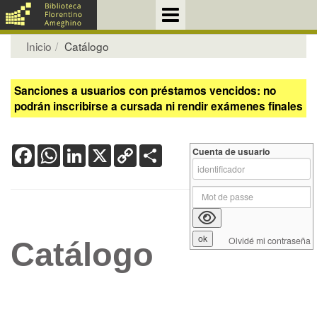
Inicio
Catálogo
Sanciones a usuarios con préstamos vencidos: no
podrán inscribirse a cursada ni rendir exámenes finales
Facebook
WhatsApp
LinkedIn
X
Copy
Share
Cuenta de usuario
Link
Olvidé mi contraseña
Catálogo