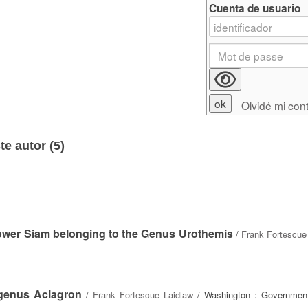
Cuenta de usuario
Olvidé mi con
e autor (
5
)
lower Siam belonging to the Genus Urothemis
/
Frank Fortescue
 genus Aciagron
/
Frank Fortescue Laidlaw
/ Washington : Government