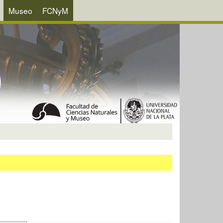
Museo
FCNyM