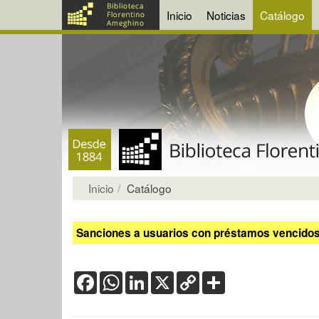
Inicio
Noticias
Catálogo
Inicio
Catálogo
Sanciones a usuarios con préstamos vencidos:
Facebook
WhatsApp
LinkedIn
X
Copy
Share
Link