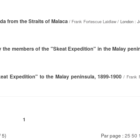
ida from the Straits of Malaca
/
Frank Fortescue Laidlaw
/ London : J
y the members of the "Skeat Expedition" in the Malay penin
keat Expedition" to the Malay peninsula, 1899-1900
/
Frank 
1
/ 5)
Par page :
25
50