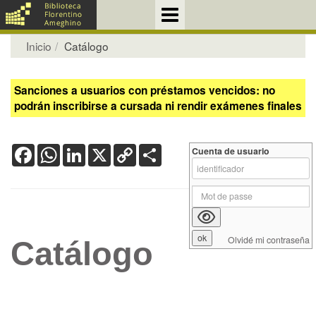
Inicio
Catálogo
Sanciones a usuarios con préstamos vencidos: no
podrán inscribirse a cursada ni rendir exámenes finales
Facebook
WhatsApp
LinkedIn
X
Copy
Share
Cuenta de usuario
Link
Olvidé mi contraseña
Catálogo