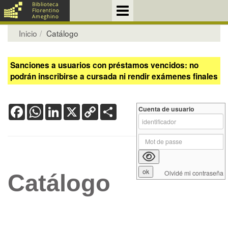
Inicio
Catálogo
Sanciones a usuarios con préstamos vencidos: no
podrán inscribirse a cursada ni rendir exámenes finales
Facebook
WhatsApp
LinkedIn
X
Copy
Share
Cuenta de usuario
Link
Olvidé mi contraseña
Catálogo