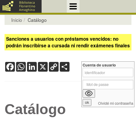
Inicio
Catálogo
Sanciones a usuarios con préstamos vencidos: no
podrán inscribirse a cursada ni rendir exámenes finales
Facebook
WhatsApp
LinkedIn
X
Copy
Share
Cuenta de usuario
Link
Olvidé mi contraseña
Catálogo