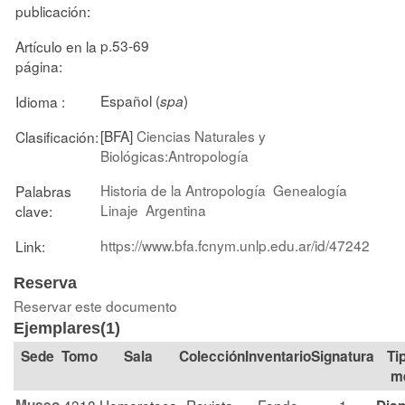
publicación:
p.53-69
Artículo en la
página:
Español (
)
Idioma :
spa
[BFA]
Ciencias Naturales y
Clasificación:
Biológicas:Antropología
Historia de la Antropología
Genealogía
Palabras
Linaje
Argentina
clave:
https://www.bfa.fcnym.unlp.edu.ar/id/47242
Link:
Reserva
Reservar este documento
Ejemplares(1)
Tomo
Sala
Colección
Signatura
Ti
m