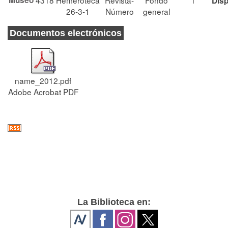
Museo
4318
Hemeroteca
Revista-
Fondo
1
Disp
26-3-1
Número
general
Documentos electrónicos
name_2012.pdf
Adobe Acrobat PDF
La Biblioteca en: