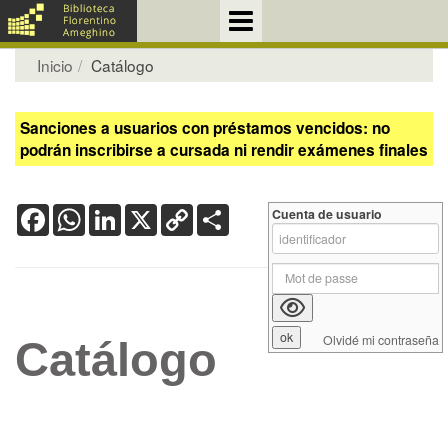
Inicio
Catálogo
Sanciones a usuarios con préstamos vencidos: no
podrán inscribirse a cursada ni rendir exámenes finales
Facebook
WhatsApp
LinkedIn
X
Copy
Share
Cuenta de usuario
Link
Olvidé mi contraseña
Catálogo