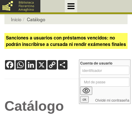
Inicio
Catálogo
Sanciones a usuarios con préstamos vencidos: no
podrán inscribirse a cursada ni rendir exámenes finales
Facebook
WhatsApp
LinkedIn
X
Copy
Share
Cuenta de usuario
Link
Olvidé mi contraseña
Catálogo