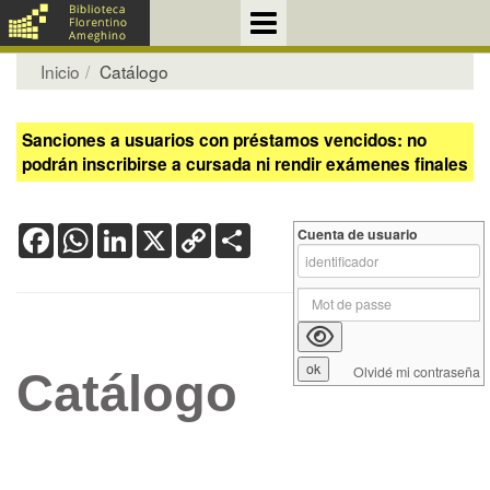
Inicio
Catálogo
Sanciones a usuarios con préstamos vencidos: no
podrán inscribirse a cursada ni rendir exámenes finales
Facebook
WhatsApp
LinkedIn
X
Copy
Share
Cuenta de usuario
Link
Olvidé mi contraseña
Catálogo