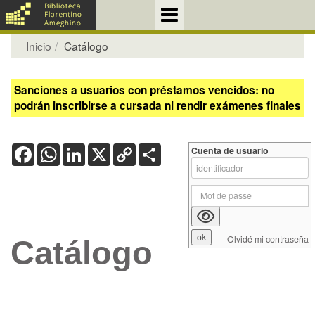
Inicio
Catálogo
Sanciones a usuarios con préstamos vencidos: no
podrán inscribirse a cursada ni rendir exámenes finales
Facebook
WhatsApp
LinkedIn
X
Copy
Share
Cuenta de usuario
Link
Olvidé mi contraseña
Catálogo