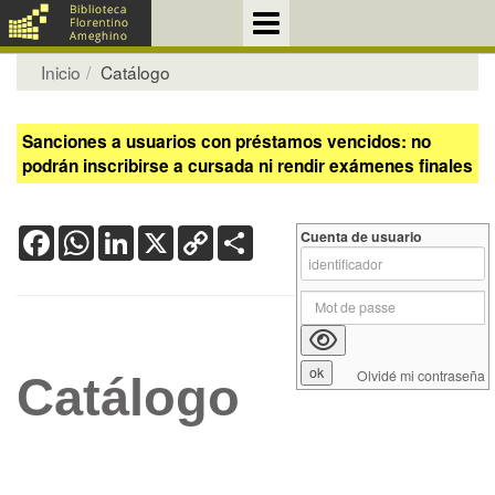
Inicio
Catálogo
Sanciones a usuarios con préstamos vencidos: no
podrán inscribirse a cursada ni rendir exámenes finales
Facebook
WhatsApp
LinkedIn
X
Copy
Share
Cuenta de usuario
Link
Olvidé mi contraseña
Catálogo